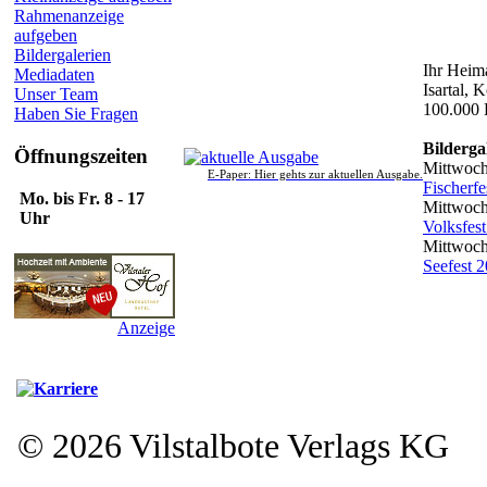
Rahmenanzeige
aufgeben
Bildergalerien
Ihr Heima
Mediadaten
Isartal, 
Unser Team
100.000 
Haben Sie Fragen
Bilderga
Öffnungszeiten
Mittwoch
E-Paper: Hier gehts zur aktuellen Ausgabe.
Fischerfe
Mo. bis Fr. 8 - 17
Mittwoch
Uhr
Volksfes
Mittwoch
Seefest 
Anzeige
© 2026 Vilstalbote Verlags KG